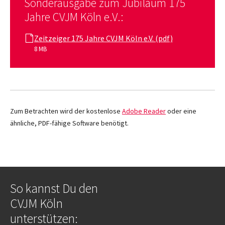
Sonderausgabe zum Jubiläum 175
Jahre CVJM Köln e.V.:
Zeitzeiger 175 Jahre CVJM Köln e.V. (pdf)
8 MB
Zum Betrachten wird der kostenlose
Adobe Reader
oder eine
ähnliche, PDF-fähige Software benötigt.
So kannst Du den
CVJM Köln
unterstützen: