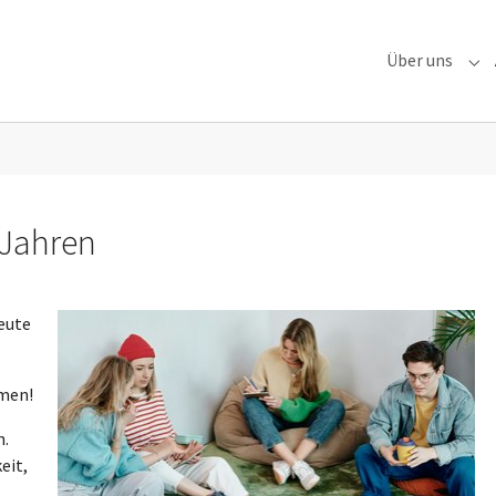
Über uns
Sub
 Jahren
Leute
mmen!
n.
eit,