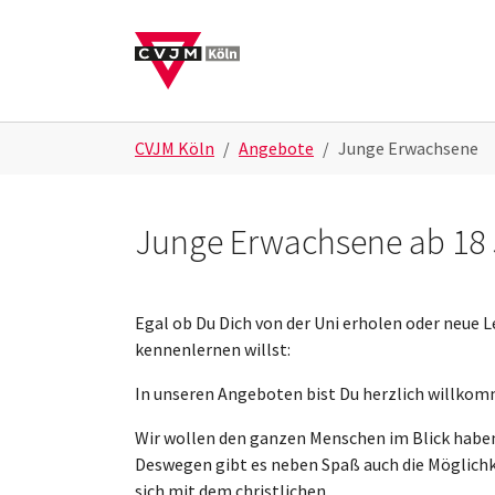
Skip to main navigation
Skip to main content
Skip to page footer
You are here:
CVJM Köln
Angebote
Junge Erwachsene
Junge Erwachsene ab 18
Egal ob Du Dich von der Uni erholen oder neue 
kennenlernen willst:
In unseren Angeboten bist Du herzlich willko
Wir wollen den ganzen Menschen im Blick habe
Deswegen gibt es neben Spaß auch die Möglichk
sich mit dem christlichen