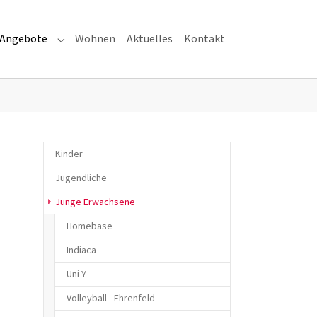
Angebote
Wohnen
Aktuelles
Kontakt
menu for "Über uns"
Submenu for "Angebote"
Kinder
Jugendliche
(current)
Junge Erwachsene
Homebase
Indiaca
Uni-Y
Volleyball - Ehrenfeld