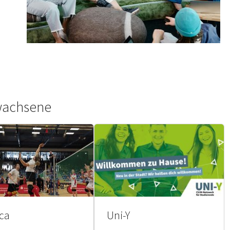
wachsene
aca
Uni-Y