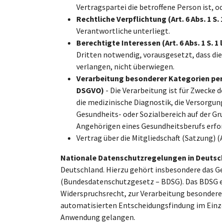
Vertragspartei die betroffene Person ist, 
Rechtliche Verpflichtung (Art. 6 Abs. 1 S. 
Verantwortliche unterliegt.
Berechtigte Interessen (Art. 6 Abs. 1 S. 1 
Dritten notwendig, vorausgesetzt, dass di
verlangen, nicht überwiegen.
Verarbeitung besonderer Kategorien pers
DSGVO)
- Die Verarbeitung ist für Zwecke 
die medizinische Diagnostik, die Versorgu
Gesundheits- oder Sozialbereich auf der Gr
Angehörigen eines Gesundheitsberufs erfor
Vertrag über die Mitgliedschaft (Satzung) (Art
Nationale Datenschutzregelungen in Deutsc
Deutschland. Hierzu gehört insbesondere das 
(Bundesdatenschutzgesetz – BDSG). Das BDSG e
Widerspruchsrecht, zur Verarbeitung besondere
automatisierten Entscheidungsfindung im Einze
Anwendung gelangen.