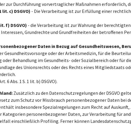
oder zur Durchführung vorvertraglicher Maßnahmen erforderlich, d
1 lit. c) DSGVO)
- Die Verarbeitung ist zur Erfüllung einer rechtlic
lit. f) DSGVO)
- die Verarbeitung ist zur Wahrung der berechtigten
e Interessen, Grundrechte und Grundfreiheiten der betroffenen P
onenbezogener Daten in Bezug auf Gesundheitswesen, Beruf und 
der Gesundheitsvorsorge oder der Arbeitsmedizin, für die Beurteilu
ng oder Behandlung im Gesundheits- oder Sozialbereich oder für 
undlage des Unionsrechts oder des Rechts eines Mitgliedstaats od
derlich.
. 6 Abs. 1 S. 1 lit. b) DSGVO).
hland:
Zusätzlich zu den Datenschutzregelungen der DSGVO gelt
Gesetz zum Schutz vor Missbrauch personenbezogener Daten bei d
nthält insbesondere Spezialregelungen zum Recht auf Auskunft,
r Kategorien personenbezogener Daten, zur Verarbeitung für an
lfall einschließlich Profiling. Ferner können Landesdatenschutz