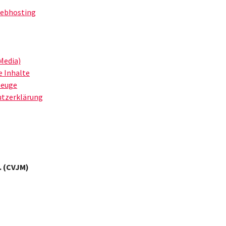
Webhosting
Media)
e Inhalte
zeuge
utzerklärung
. (CVJM)