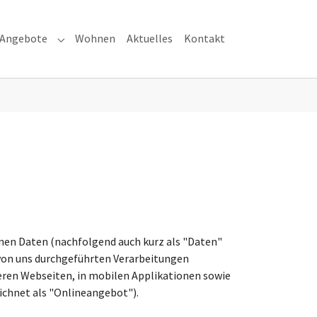
Angebote
Wohnen
Aktuelles
Kontakt
menu for "Über uns"
Submenu for "Angebote"
nen Daten (nachfolgend auch kurz als "Daten"
 von uns durchgeführten Verarbeitungen
ren Webseiten, in mobilen Applikationen sowie
ichnet als "Onlineangebot").