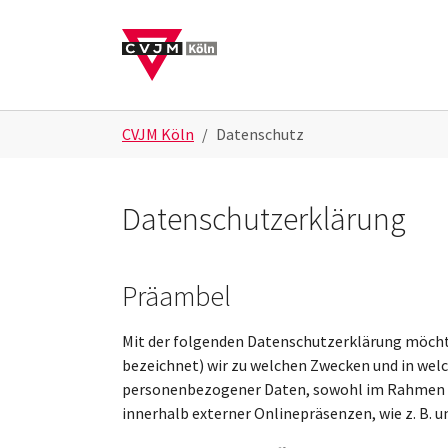
Skip to main navigation
Skip to main content
Skip to page footer
You are here:
CVJM Köln
Datenschutz
Datenschutzerklärung
Präambel
Mit der folgenden Datenschutzerklärung möchte
bezeichnet) wir zu welchen Zwecken und in wel
personenbezogener Daten, sowohl im Rahmen de
innerhalb externer Onlinepräsenzen, wie z. B.