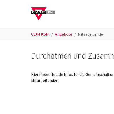
Skip to main navigation
Skip to main content
Skip to page footer
You are here:
CVJM Köln
Angebote
Mitarbeitende
Durchatmen und Zusam
Hier findet Ihr alle Infos für die Gemeinschaft u
Mitarbeitenden.