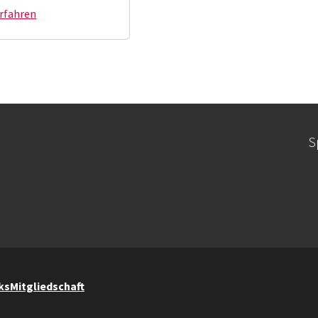
rfahren
S
ks
Mitgliedschaft