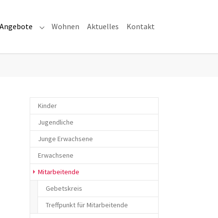
Angebote
Wohnen
Aktuelles
Kontakt
menu for "Über uns"
Submenu for "Angebote"
Kinder
Jugendliche
Junge Erwachsene
Erwachsene
(current)
Mitarbeitende
Gebetskreis
Treffpunkt für Mitarbeitende