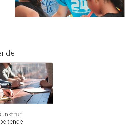
tende
punkt für
rbeitende